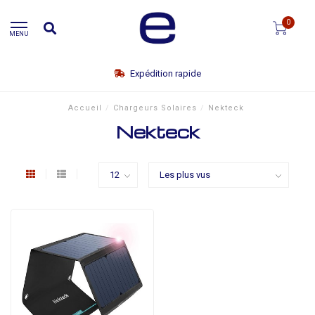
0
MENU
Expédition rapide
Accueil
/
Chargeurs Solaires
/
Nekteck
Nekteck