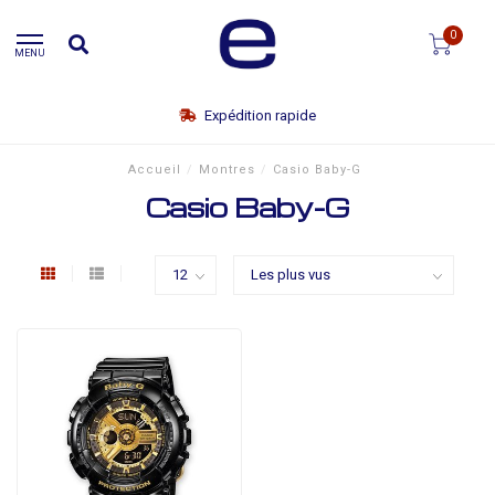
0
MENU
Expédition rapide
Accueil
/
Montres
/
Casio Baby-G
Casio Baby-G