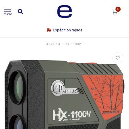
0
MENU
Expédition rapide
Accueil
/
HX-1100V