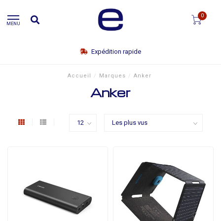
0
MENU
Expédition rapide
Accueil
/
Marques
/
Anker
Anker