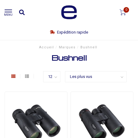
0
MENU
Expédition rapide
Accueil
/
Marques
/
Bushnell
Bushnell