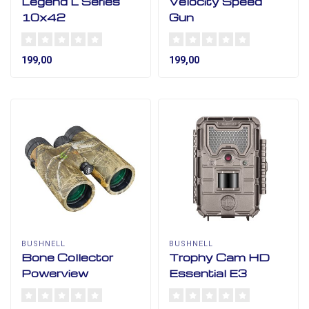
Legend L Series
Velocity Speed
10x42
Gun
199,00
199,00
BUSHNELL
BUSHNELL
Bone Collector
Trophy Cam HD
Powerview
Essential E3