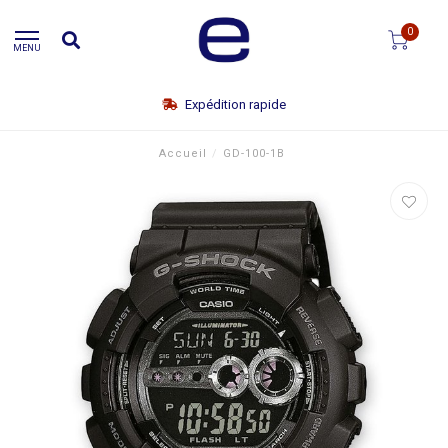
0
MENU
Expédition rapide
Accueil
/
GD-100-1B