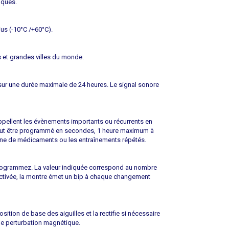
iques.
us (-10°C /+60°C).
s et grandes villes du monde.
ur une durée maximale de 24 heures. Le signal sonore
appellent les évènements importants ou récurrents en
 peut être programmé en secondes, 1 heure maximum à
ienne de médicaments ou les entraînements répétés.
 programmez. La valeur indiquée correspond au nombre
 activée, la montre émet un bip à chaque changement
sition de base des aiguilles et la rectifie si nécessaire
de perturbation magnétique.