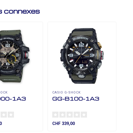
s connexes
HOCK
CASIO G-SHOCK
CAS
000-1A3
GG-B100-1A3
G
0
CHF 339,00
CHF