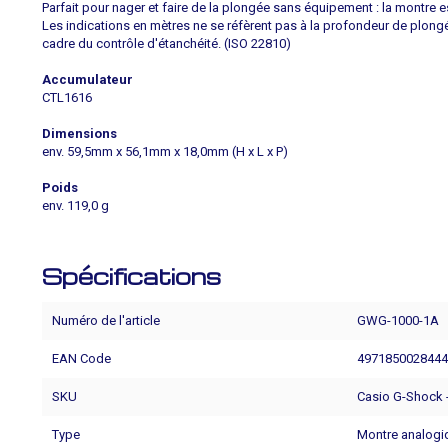
Parfait pour nager et faire de la plongée sans équipement : la montre e
Les indications en mètres ne se réfèrent pas à la profondeur de plongé
cadre du contrôle d'étanchéité. (ISO 22810)
Accumulateur
CTL1616
Dimensions
env. 59,5mm x 56,1mm x 18,0mm (H x L x P)
Poids
env. 119,0 g
Spécifications
Numéro de l'article
GWG-1000-1A
EAN Code
497185002844
SKU
Casio G-Shock 
Type
Montre analogi