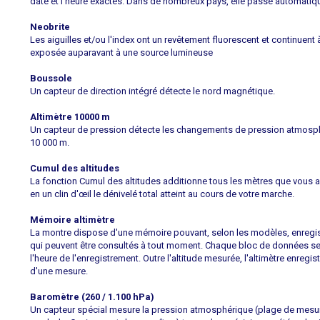
date et l'heure exactes. Dans de nombreux pays, elle passe automatique
Neobrite
Les aiguilles et/ou l'index ont un revêtement fluorescent et continuent à
exposée auparavant à une source lumineuse
Boussole
Un capteur de direction intégré détecte le nord magnétique.
Altimètre 10000 m
Un capteur de pression détecte les changements de pression atmosphéri
10 000 m.
Cumul des altitudes
La fonction Cumul des altitudes additionne tous les mètres que vous 
en un clin d'œil le dénivelé total atteint au cours de votre marche.
Mémoire altimètre
La montre dispose d'une mémoire pouvant, selon les modèles, enregistre
qui peuvent être consultés à tout moment. Chaque bloc de données se 
l'heure de l'enregistrement. Outre l'altitude mesurée, l'altimètre enregis
d'une mesure.
Baromètre (260 / 1.100 hPa)
Un capteur spécial mesure la pression atmosphérique (plage de mesure 