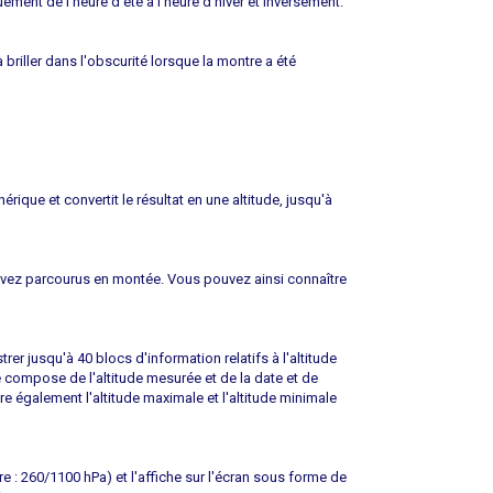
ment de l'heure d'été à l'heure d'hiver et inversement.
 briller dans l'obscurité lorsque la montre a été
que et convertit le résultat en une altitude, jusqu'à
avez parcourus en montée. Vous pouvez ainsi connaître
r jusqu'à 40 blocs d'information relatifs à l'altitude
compose de l'altitude mesurée et de la date et de
tre également l'altitude maximale et l'altitude minimale
: 260/1100 hPa) et l'affiche sur l'écran sous forme de