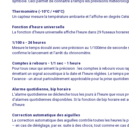
symbole. Ceci permet de connaître à temps les prévisions météorolog
Thermomètre (-10°C / +60°C)
Un capteur mesure la température ambiante et l'affiche en degrés Celsi
Fonction d'heure universelle
La fonction d’heure universelle affiche l’heure dans 29 fuseaux horaire
1/100 s - 24 heures
Mesure le temps écoulé avec une précision au 1/100ème de seconde s
confirme le lancement et l'arrêt du chronomètre.
Comptes à rebours - 1/1 sec - 1 heure
Pour tous ceux qui aiment la précision : les comptes à rebours vous r
émettant un signal acoustique à la date et l'heure réglées. Le temps
l'avance - un atout particulièrement appréciable pour la prise quotid
Alarme quotidienne, bip horaire
L'alarme quotidienne se déclenche tous les jours à l'heure que vous
d'alarmes quotidiennes disponibles. Si la fonction de bip horaire est
d'heure.
Correction automatique des aiguilles
La correction automatique des aiguilles contrôle toutes les heures la po
– en cas de déréglage, par ex. suite à des chocs, tout comme en cas 