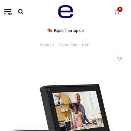
0
MENU
Expédition rapide
Accueil
/
Portal Mini - Noir