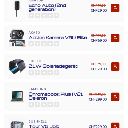
AMAZON
Echo Auto (2nd
CHF49,00
generation)
CHF29,00
AKASO
CHF99,00
Action Kamera V50 Elite
CHF69,00
BIGBLUE
CHF79,00
21W Solarladegerät
CHF29,00
SAMSUNG
Chromebook Plus (V2),
CHF349,00
Celeron
CHF299,00
BUSHNELL
Tour V5 Jolt
CHF229,00