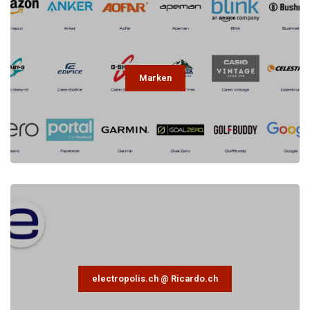
Marken
electropolis.ch @ Ricardo.ch