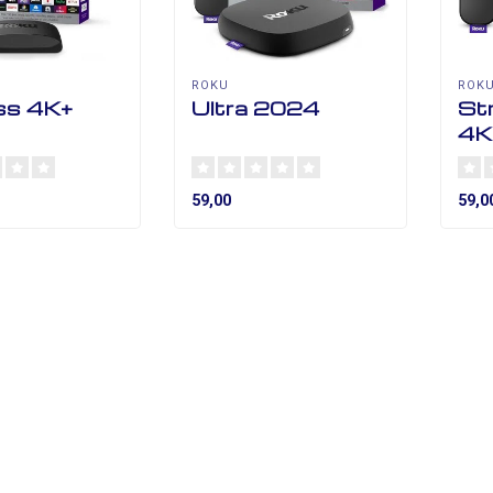
ROKU
ROK
ss 4K+
Ultra 2024
St
4K
59,00
59,0