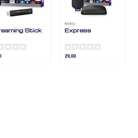
U
ROKU
reaming Stick
Express
0
29,00