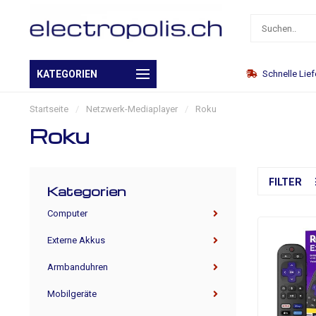
Eigenes Warenlager
KATEGORIEN
Schnelle Lie
Startseite
/
Netzwerk-Mediaplayer
/
Roku
Roku
FILTER
Kategorien
Computer
Externe Akkus
Armbanduhren
Mobilgeräte