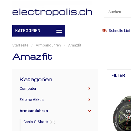
Eigenes Warenlager
KATEGORIEN
Schnelle Lie
Startseite
/
Armbanduhren
/
Amazfit
Amazfit
FILTER
Kategorien
Computer
Externe Akkus
Armbanduhren
Casio G-Shock
(40)