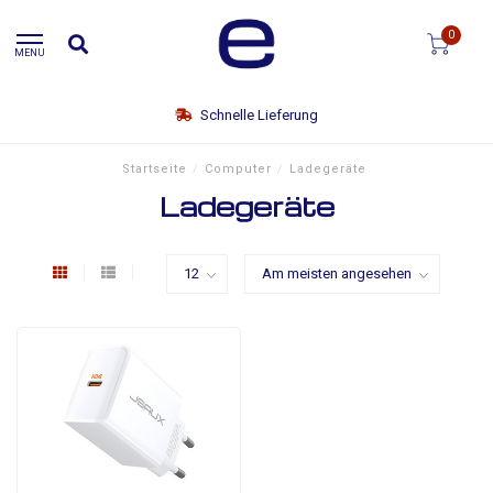
0
MENU
Schnelle Lieferung
Startseite
/
Computer
/
Ladegeräte
Ladegeräte