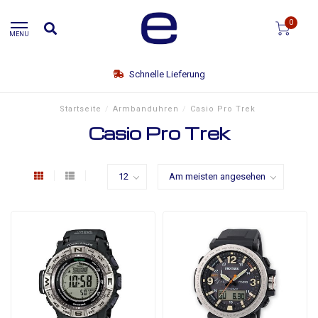
0
MENU
Schnelle Lieferung
Startseite
/
Armbanduhren
/
Casio Pro Trek
Casio Pro Trek