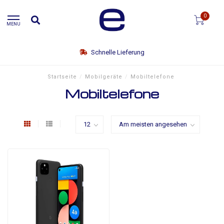
0
MENU
Schnelle Lieferung
Startseite
/
Mobilgeräte
/
Mobiltelefone
Mobiltelefone