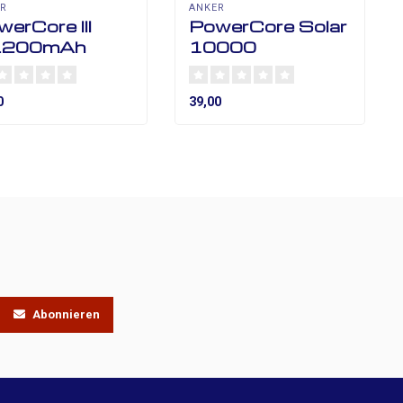
ER
ANKER
erCore III
PowerCore Solar
.200mAh
10000
0
39,00
Abonnieren