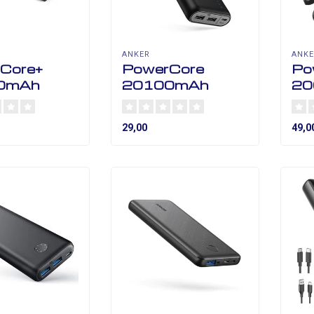
ANKER
ANK
Core+
PowerCore
Po
0mAh
20100mAh
20
29,00
49,0