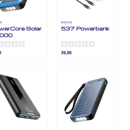
ER
ANKER
werCore Solar
537 Powerbank
000
0
39,00