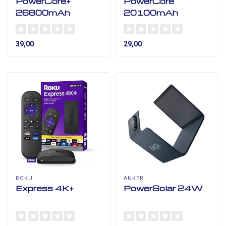
PowerCore+
PowerCore
26800mAh
20100mAh
39,00
29,00
ROKU
ANKER
Express 4K+
PowerSolar 24W