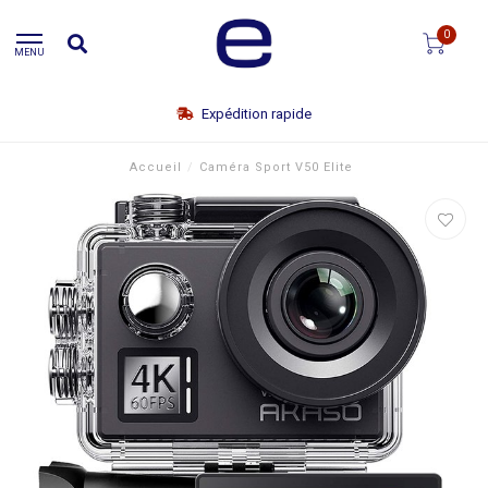
0
MENU
Expédition rapide
Accueil
/
Caméra Sport V50 Elite