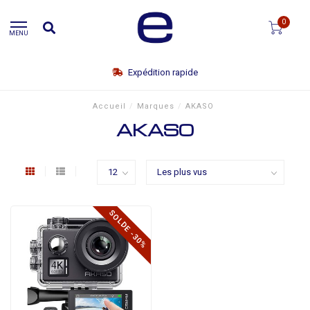
0
MENU
Expédition rapide
Accueil
/
Marques
/
AKASO
AKASO
SOLDE -30%