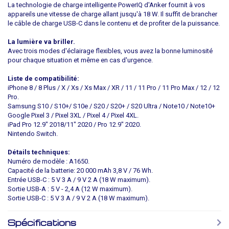
La technologie de charge intelligente PowerIQ d'Anker fournit à vos
appareils une vitesse de charge allant jusqu'à 18 W. Il suffit de brancher
le câble de charge USB-C dans le contenu et de profiter de la puissance.
La lumière va briller.
Avec trois modes d'éclairage flexibles, vous avez la bonne luminosité
pour chaque situation et même en cas d'urgence.
Liste de compatibilité:
iPhone 8 / 8 Plus / X / Xs / Xs Max / XR / 11 / 11 Pro / 11 Pro Max / 12 / 12
Pro.
Samsung S10 / S10+/ S10e / S20 / S20+ / S20 Ultra / Note10 / Note10+
Google Pixel 3 / Pixel 3XL / Pixel 4 / Pixel 4XL.
iPad Pro 12.9" 2018/11" 2020 / Pro 12.9" 2020.
Nintendo Switch.
Détails techniques:
Numéro de modèle : A1650.
Capacité de la batterie: 20 000 mAh 3,8 V / 76 Wh.
Entrée USB-C : 5 V 3 A / 9 V 2 A (18 W maximum).
Sortie USB-A : 5 V - 2,4 A (12 W maximum).
Sortie USB-C : 5 V 3 A / 9 V 2 A (18 W maximum).
Spécifications