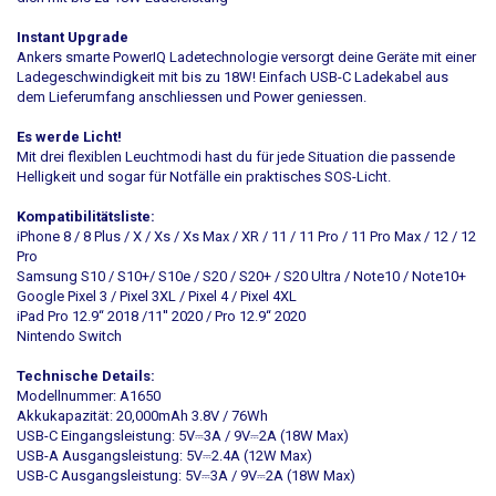
Instant Upgrade
Ankers smarte PowerIQ Ladetechnologie versorgt deine Geräte mit einer
Ladegeschwindigkeit mit bis zu 18W! Einfach USB-C Ladekabel aus
dem Lieferumfang anschliessen und Power geniessen.
Es werde Licht!
Mit drei flexiblen Leuchtmodi hast du für jede Situation die passende
Helligkeit und sogar für Notfälle ein praktisches SOS-Licht.
Kompatibilitätsliste:
iPhone 8 / 8 Plus / X / Xs / Xs Max / XR / 11 / 11 Pro / 11 Pro Max / 12 / 12
Pro
Samsung S10 / S10+/ S10e / S20 / S20+ / S20 Ultra / Note10 / Note10+
Google Pixel 3 / Pixel 3XL / Pixel 4 / Pixel 4XL
iPad Pro 12.9“ 2018 /11'' 2020 / Pro 12.9“ 2020
Nintendo Switch
Technische Details:
Modellnummer: A1650
Akkukapazität: 20,000mAh 3.8V / 76Wh
USB-C Eingangsleistung: 5V⎓3A / 9V⎓2A (18W Max)
USB-A Ausgangsleistung: 5V⎓2.4A (12W Max)
USB-C Ausgangsleistung: 5V⎓3A / 9V⎓2A (18W Max)