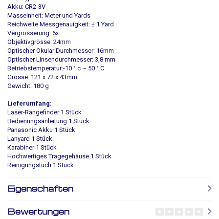
Akku: CR2-3V
Masseinheit: Meter und Yards
Reichweite Messgenauigkeit: ± 1 Yard
Vergrösserung: 6x
Objektivgrösse: 24mm
Optischer Okular Durchmesser: 16mm
Optischer Linsendurchmesser: 3,8 mm
Betriebstemperatur:-10 ° c ~ 50 ° C
Grösse: 121 x 72 x 43mm
Gewicht: 180 g
Lieferumfang:
Laser-Rangefinder 1 Stück
Bedienungsanleitung 1 Stück
Panasonic Akku 1 Stück
Lanyard 1 Stück
Karabiner 1 Stück
Hochwertiges Tragegehäuse 1 Stück
Reinigungstuch 1 Stück
Eigenschaften
Bewertungen