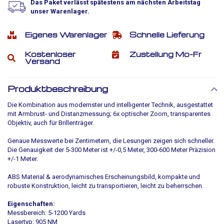
Das Paket verlässt spätestens am nächsten Arbeitstag
unser Warenlager.
Eigenes Warenlager
Schnelle Lieferung
Kostenloser
Zustellung Mo-Fr
Versand
Produktbeschreibung
Die Kombination aus modernster und intelligenter Technik, ausgestattet
mit Armbrust- und Distanzmessung; 6x optischer Zoom, transparentes
Objektiv, auch für Brillenträger.
Genaue Messwerte bei Zentimetern, die Lesungen zeigen sich schneller.
Die Genauigkeit der 5-300 Meter ist +/-0,5 Meter, 300-600 Meter Präzision
+/-1 Meter.
ABS Material & aerodynamisches Erscheinungsbild, kompakte und
robuste Konstruktion, leicht zu transportieren, leicht zu beherrschen.
Eigenschaften:
Messbereich: 5-1200 Yards
Lasertyp: 905 NM