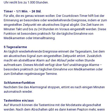
Uhr reicht bis zu 1.000 Stunden.
Timer - 1/1 Min. - 24 Std.
Für alle, die es genau wissen wollen: Der Countdown-Timer hilft bei der
Erinnerung an besondere oder wiederkehrende Ereignisse, indem er zum
eingestellten Zeitpunkt ein akustisches Signal abgibt. Die Zeit kann im
Minuten Takt und bis zu 24 Stunden im Voraus eingestellt werden. Diese
Funktion ist besonders praktisch für die tägliche Einnahme von
Medikamenten oder Intervalltraining.
5 Tagesalarme
An täglich wiederkehrende Ereignisse erinnert der Tagesalarm, bei dem
ein akustisches Signal zum eingestellten Zeitpunkt ertönt. Zusätzlich
macht ein abstellbarer Alarm auf den Ablauf jeder vollen Stunde
aufmerksam. Dieses Modell verfügt über fünf unabhängige Alarme –
besonders praktisch zur täglichen Einnahme von Medikamenten oder
zum Einhalten regelmässiger Termine.
Schlummerfunktion
Nachdem Sie das Alarmsignal stoppen, ertönt es nach einigen Minuten
automatisch wieder.
Tastentöne ein/aus
Auf Wunsch können die Tastentöne mit der Modetaste abgeschaltet
werden. Nach dem Abschalten gibt es dann keinen Piepton mehr, wenn