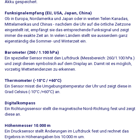
Akku gespeichert.
Funksignalempfang (EU, USA, Japan, China)
Ob in Europa, Nordamerika und Japan oder in weiten Teilen Kanadas,
Mittelamerikas und Chinas - nachdem die Uhr auf die örtliche Zeitzone
eingestellt ist, empfängt sie das entsprechende Funksignal und zeigt
immer die exakte Zeit an. In vielen Ländern stellt sie ausserdem ganz
eigenständig die Sommer- und Winterzeit ein.
Barometer (260 / 1.100 hPa)
Ein spezieller Sensor misst den Luftdruck (Messbereich: 260/1.100 hPa.)
und zeigt diesen symbolisch auf dem Display an. Damit ist es möglich,
vorzeitig Wettertendenzen zu erkennen.
Thermometer (-10°C / +60°C)
Ein Sensor misst die Umgebungstemperatur der Uhr und zeigt diese in
Grad Celsius (-10°C /+60°C) an.
Digitalkompass
Ein Richtungssensor stellt die magnetische Nord-Richtung fest und zeigt
diese an.
Höhenmesser 10.000 m
Ein Drucksensor stellt Änderungen im Luftdruck fest und rechnet das
Ergebnis in Höhenangaben bis 10.000 m um.