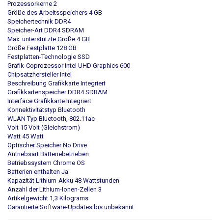
Prozessorkerne ‎2
Größe des Arbeitsspeichers ‎4 GB
Speichertechnik ‎DDR4
Speicher-Art ‎DDR4 SDRAM
Max. unterstützte Größe ‎4 GB
Größe Festplatte ‎128 GB
Festplatten-Technologie ‎SSD
Grafik-Coprozessor ‎Intel UHD Graphics 600
Chipsatzhersteller ‎Intel
Beschreibung Grafikkarte ‎Integriert
Grafikkartenspeicher ‎DDR4 SDRAM
Interface Grafikkarte ‎Integriert
Konnektivitätstyp ‎Bluetooth
WLAN Typ ‎Bluetooth, 802.11ac
Volt ‎15 Volt (Gleichstrom)
Watt ‎45 Watt
Optischer Speicher ‎No Drive
Antriebsart ‎Batteriebetrieben
Betriebssystem ‎Chrome OS
Batterien enthalten ‎Ja
Kapazität Lithium-Akku ‎48 Wattstunden
Anzahl der Lithium-Ionen-Zellen ‎3
Artikelgewicht ‎1,3 Kilograms
Garantierte Software-Updates bis ‎unbekannt