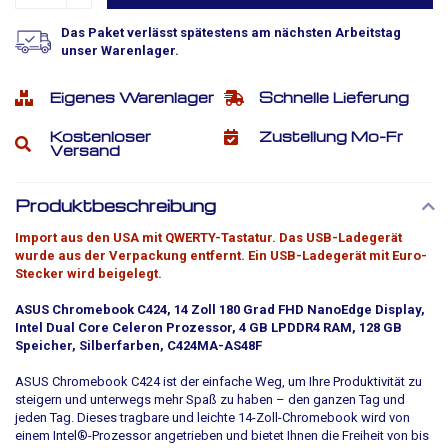
Das Paket verlässt spätestens am nächsten Arbeitstag
unser Warenlager.
Eigenes Warenlager
Schnelle Lieferung
Kostenloser
Zustellung Mo-Fr
Versand
Produktbeschreibung
Import aus den USA mit QWERTY-Tastatur. Das USB-Ladegerät
wurde aus der Verpackung entfernt. Ein USB-Ladegerät mit Euro-
Stecker wird beigelegt.
ASUS Chromebook C424, 14 Zoll 180 Grad FHD NanoEdge Display,
Intel Dual Core Celeron Prozessor, 4 GB LPDDR4 RAM, 128 GB
Speicher, Silberfarben, C424MA-AS48F
ASUS Chromebook C424 ist der einfache Weg, um Ihre Produktivität zu
steigern und unterwegs mehr Spaß zu haben – den ganzen Tag und
jeden Tag. Dieses tragbare und leichte 14-Zoll-Chromebook wird von
einem Intel®-Prozessor angetrieben und bietet Ihnen die Freiheit von bis