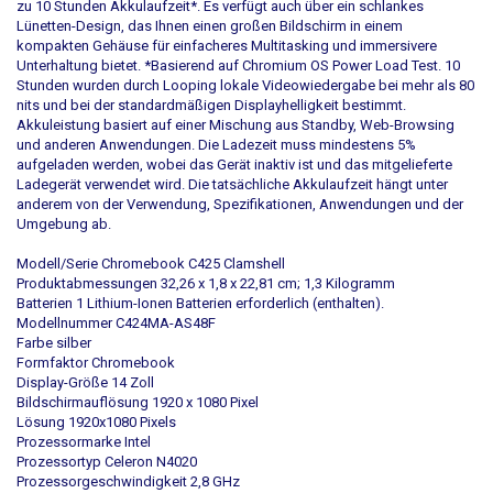
zu 10 Stunden Akkulaufzeit*. Es verfügt auch über ein schlankes
Lünetten-Design, das Ihnen einen großen Bildschirm in einem
kompakten Gehäuse für einfacheres Multitasking und immersivere
Unterhaltung bietet. *Basierend auf Chromium OS Power Load Test. 10
Stunden wurden durch Looping lokale Videowiedergabe bei mehr als 80
nits und bei der standardmäßigen Displayhelligkeit bestimmt.
Akkuleistung basiert auf einer Mischung aus Standby, Web-Browsing
und anderen Anwendungen. Die Ladezeit muss mindestens 5%
aufgeladen werden, wobei das Gerät inaktiv ist und das mitgelieferte
Ladegerät verwendet wird. Die tatsächliche Akkulaufzeit hängt unter
anderem von der Verwendung, Spezifikationen, Anwendungen und der
Umgebung ab.
Modell/Serie ‎Chromebook C425 Clamshell
Produktabmessungen ‎32,26 x 1,8 x 22,81 cm; 1,3 Kilogramm
Batterien ‎1 Lithium-Ionen Batterien erforderlich (enthalten).
Modellnummer ‎C424MA-AS48F
Farbe ‎silber
Formfaktor ‎Chromebook
Display-Größe ‎14 Zoll
Bildschirmauflösung ‎1920 x 1080 Pixel
Lösung ‎1920x1080 Pixels
Prozessormarke ‎Intel
Prozessortyp ‎Celeron N4020
Prozessorgeschwindigkeit ‎2,8 GHz