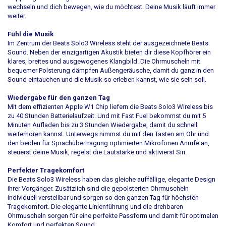
wechseln und dich bewegen, wie du möchtest. Deine Musik läuft immer
weiter.
Fühl die Musik
Im Zentrum der Beats Solo3 Wireless steht der ausgezeichnete Beats
Sound. Neben der einzigartigen Akustik bieten dir diese Kopfhörer ein
klares, breites und ausgewogenes Klangbild. Die Ohrmuscheln mit
bequemer Polsterung dämpfen Außengeräusche, damit du ganz in den
Sound eintauchen und die Musik so erleben kannst, wie sie sein soll.
Wiedergabe für den ganzen Tag
Mit dem effizienten Apple W1 Chip liefern die Beats Solo3 Wireless bis
zu 40 Stunden Batterielaufzeit. Und mit Fast Fuel bekommst du mit 5
Minuten Aufladen bis zu 3 Stunden Wiedergabe, damit du schnell
weiterhören kannst. Unterwegs nimmst du mit den Tasten am Ohr und
den beiden für Sprachübertragung optimierten Mikrofonen Anrufe an,
steuerst deine Musik, regelst die Lautstärke und aktivierst Siri.
Perfekter Tragekomfort
Die Beats Solo3 Wireless haben das gleiche auffällige, elegante Design
ihrer Vorgänger. Zusätzlich sind die gepolsterten Ohrmuscheln
individuell verstellbar und sorgen so den ganzen Tag für höchsten
Tragekomfort. Die elegante Linienführung und die drehbaren
Ohrmuscheln sorgen für eine perfekte Passform und damit für optimalen
Komfort und perfekten Sound.