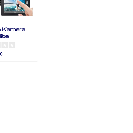
n Kamera
ite
00