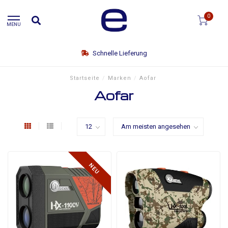
0
MENU
Schnelle Lieferung
Startseite
/
Marken
/
Aofar
Aofar
NEU