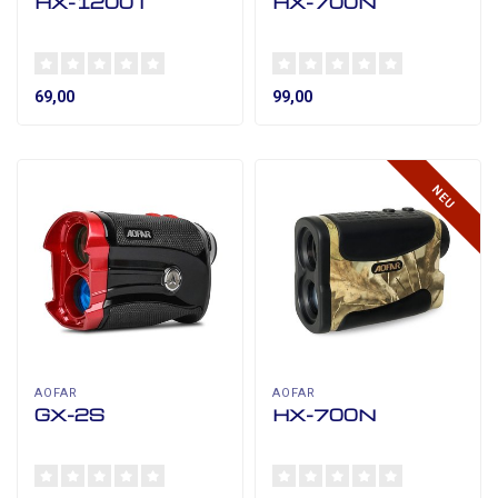
HX-1200T
HX-700N
69,00
99,00
NEU
AOFAR
AOFAR
GX-2S
HX-700N