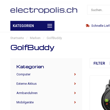
Eigenes Warenlager
KATEGORIEN
Schnelle Lie
Startseite
/
Marken
/
GolfBuddy
GolfBuddy
FILTER
Kategorien
Computer
Externe Akkus
Armbanduhren
Mobilgeräte