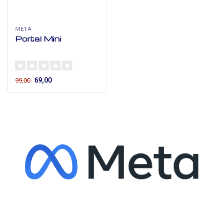
META
Portal Mini
69,00
99,00