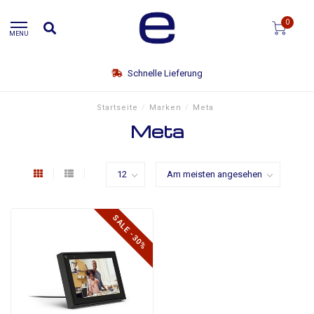
0
MENU
Schnelle Lieferung
Startseite
/
Marken
/
Meta
Meta
SALE -30%