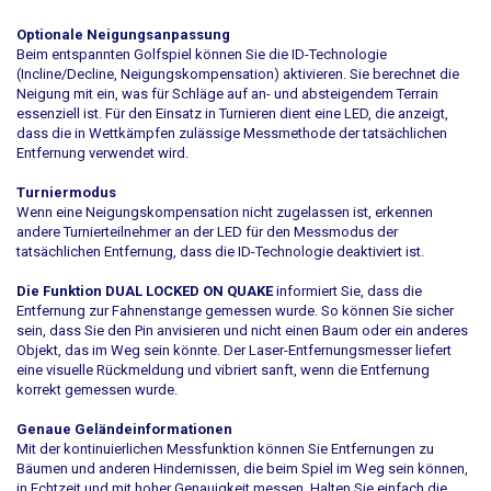
Optionale Neigungsanpassung
Beim entspannten Golfspiel können Sie die ID-Technologie
(Incline/Decline, Neigungskompensation) aktivieren. Sie berechnet die
Neigung mit ein, was für Schläge auf an- und absteigendem Terrain
essenziell ist. Für den Einsatz in Turnieren dient eine LED, die anzeigt,
dass die in Wettkämpfen zulässige Messmethode der tatsächlichen
Entfernung verwendet wird.
Turniermodus
Wenn eine Neigungskompensation nicht zugelassen ist, erkennen
andere Turnierteilnehmer an der LED für den Messmodus der
tatsächlichen Entfernung, dass die ID-Technologie deaktiviert ist.
Die Funktion DUAL LOCKED ON QUAKE
informiert Sie, dass die
Entfernung zur Fahnenstange gemessen wurde. So können Sie sicher
sein, dass Sie den Pin anvisieren und nicht einen Baum oder ein anderes
Objekt, das im Weg sein könnte. Der Laser-Entfernungsmesser liefert
eine visuelle Rückmeldung und vibriert sanft, wenn die Entfernung
korrekt gemessen wurde.
Genaue Geländeinformationen
Mit der kontinuierlichen Messfunktion können Sie Entfernungen zu
Bäumen und anderen Hindernissen, die beim Spiel im Weg sein können,
in Echtzeit und mit hoher Genauigkeit messen. Halten Sie einfach die